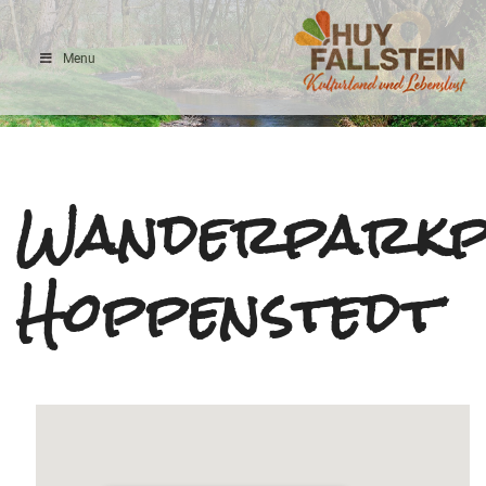
Menu
Ilsefluss
Wanderparkp
Hoppenstedt