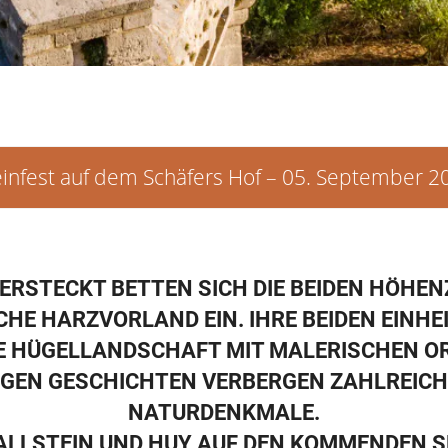
infest auf dem Schäfers Hof – 05. September 2
ERSTECKT BETTEN SICH DIE BEIDEN HÖHEN
CHE HARZVORLAND EIN. IHRE BEIDEN EINH
TE HÜGELLANDSCHAFT MIT MALERISCHEN O
RIGEN GESCHICHTEN VERBERGEN ZAHLREICH
NATURDENKMALE.
FALLSTEIN UND HUY AUF DEN KOMMENDEN SE