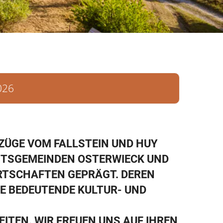
Blick vom Bismarckturm
026
ZÜGE VOM FALLSTEIN UND HUY
EITSGEMEINDEN OSTERWIECK UND
RTSCHAFTEN GEPRÄGT. DEREN
E BEDEUTENDE KULTUR- UND
ITEN. WIR FREUEN UNS AUF IHREN