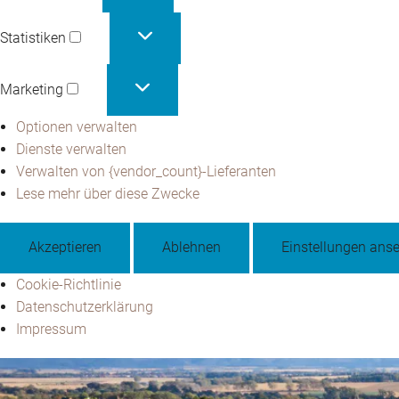
Statistiken
Statistiken
Marketing
Marketing
Optionen verwalten
Dienste verwalten
Verwalten von {vendor_count}-Lieferanten
Lese mehr über diese Zwecke
Akzeptieren
Ablehnen
Einstellungen ans
Cookie-Richtlinie
Datenschutzerklärung
Impressum