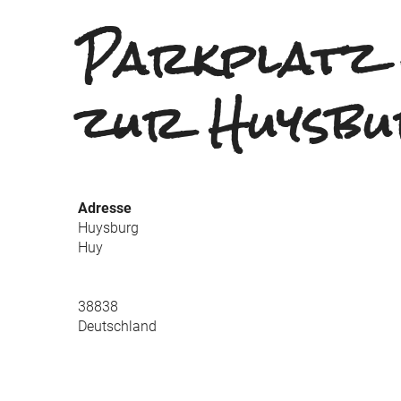
Parkplatz
zur Huysb
Adresse
Huysburg
Huy
38838
Deutschland