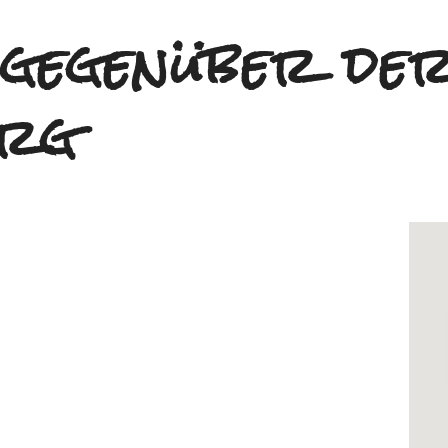
 gegenüber de
urg