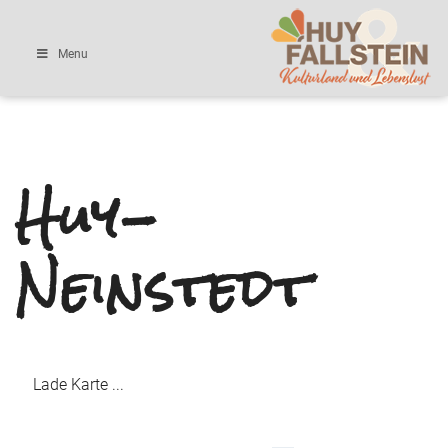
Menu
Huy-
Neinstedt
Lade Karte ...