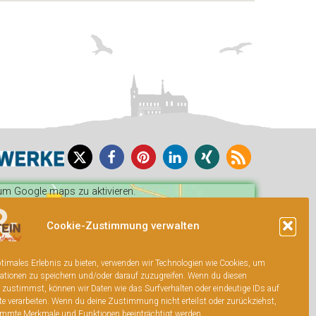
, um Google maps zu aktivieren.
Cookie-Zustimmung verwalten
ptimales Erlebnis zu bieten, verwenden wir Technologien wie Cookies, um
ationen zu speichern und/oder darauf zuzugreifen. Wenn du diesen
 zustimmst, können wir Daten wie das Surfverhalten oder eindeutige IDs auf
te verarbeiten. Wenn du deine Zustimmung nicht erteilst oder zurückziehst,
mmte Merkmale und Funktionen beeinträchtigt werden.