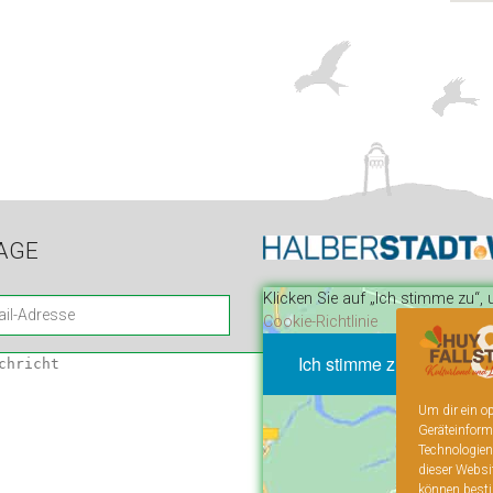
AGE
Klicken Sie auf „Ich stimme zu“
Cookie-Richtlinie
Ich stimme zu
Um dir ein o
Geräteinform
Technologien
dieser Websi
können besti