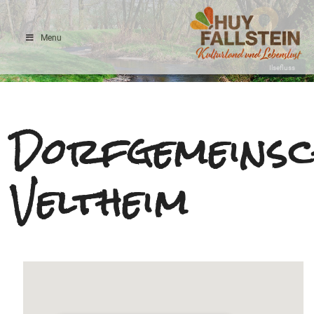
Menu
Ilsefluss
Dorfgemeinsc
Veltheim