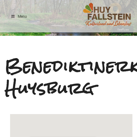
Menu
Ilsefluss
Benediktiner
Huysburg