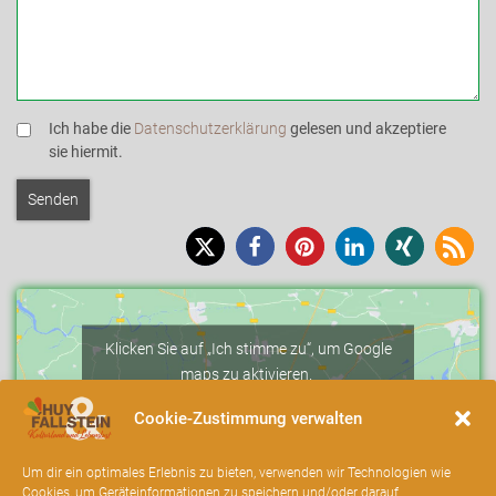
Ich habe die
Datenschutzerklärung
gelesen und akzeptiere
sie hiermit.
Klicken Sie auf „Ich stimme zu“, um Google
maps zu aktivieren.
Cookie-Richtlinie
Cookie-Zustimmung verwalten
Ich stimme zu
Um dir ein optimales Erlebnis zu bieten, verwenden wir Technologien wie
Cookies, um Geräteinformationen zu speichern und/oder darauf