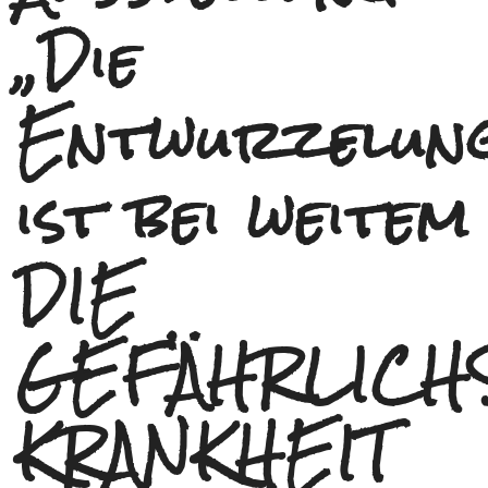
„Die
Entwurzelun
ist bei weitem
DIE
GEFÄHRLICH
KRANKHEIT