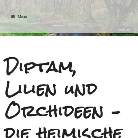
Menu
Ilsefluss
Diptam,
Lilien und
Orchideen –
die heimische