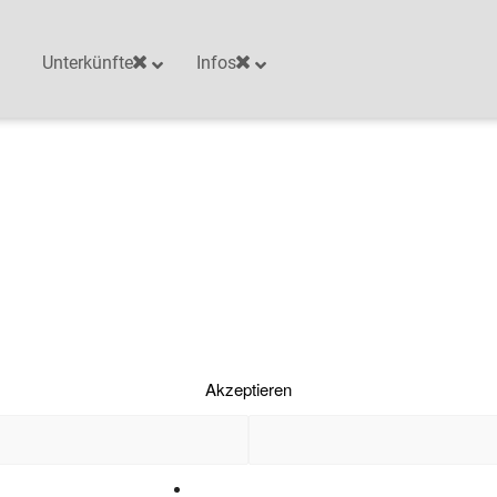
Cookie-Zustimmung verwalten
Unterkünfte
Infos
es, um
n
e IDs auf
kziehst,
Akzeptieren
Cookie-Richtlinie