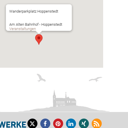
Wanderparkplatz Hoppenstedt
Am Alten Bahnhof - Hoppenstedt
Veranstaltungen