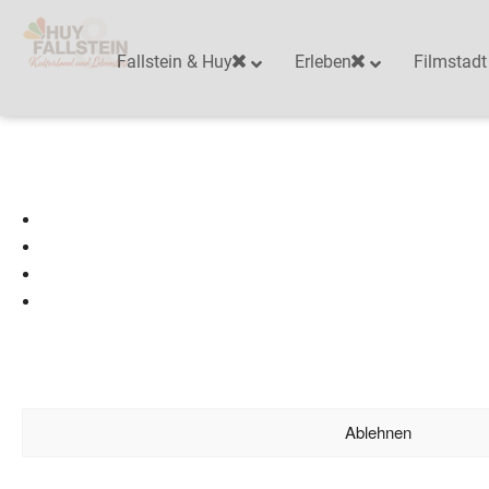
Fallstein & Huy
Erleben
Filmstadt
Um dir ein optimales Erlebnis zu bieten, verwenden wir Technologien wie Cooki
Geräteinformationen zu speichern und/oder darauf zuzugreifen. Wenn du diese
Technologien zustimmst, können wir Daten wie das Surfverhalten oder eindeutig
dieser Website verarbeiten. Wenn du deine Zustimmung nicht erteilst oder zurüc
können bestimmte Merkmale und Funktionen beeinträchtigt werden.
Dienste verwalten
Ablehnen