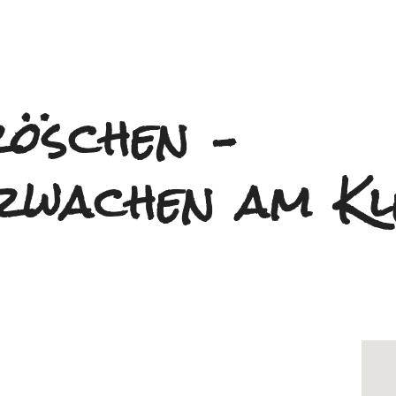
röschen –
rwachen am Kl