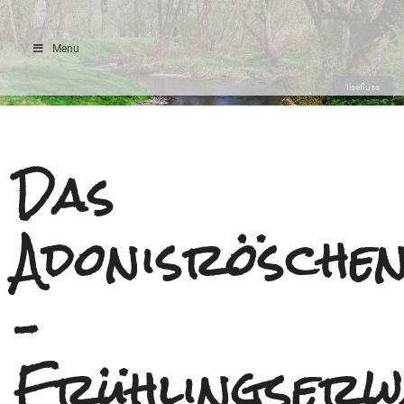
Menu
Ilsefluss
Das
Adonisrösche
–
Frühlingserw