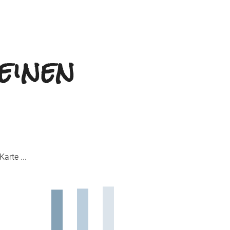
einen
arte ...