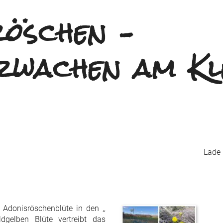
röschen –
rwachen am Kl
Lade K
 Adonisröschenblüte in den ,,
ldgelben Blüte vertreibt das