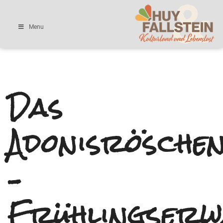
Menu
Das
Adonisrösche
–
Frühlingserw