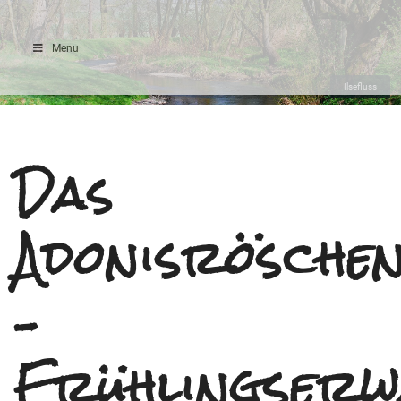
Menu
Ilsefluss
Das
Adonisrösche
–
Frühlingserw