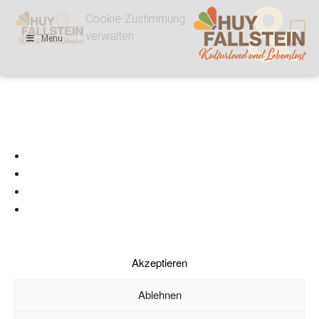
Cookie-Zustimmung
verwalten
Menu
Um dir ein optimales Erlebnis zu bieten, verwenden wir Technologien wie
Cookies, um Geräteinformationen zu speichern und/oder darauf zuzugreifen.
Wenn du diesen Technologien zustimmst, können wir Daten wie das
Surfverhalten oder eindeutige IDs auf dieser Website verarbeiten. Wenn du deine
Zustimmung nicht erteilst oder zurückziehst, können bestimmte Merkmale
und Funktionen beeinträchtigt werden.
Dienste verwalten
Akzeptieren
Ablehnen