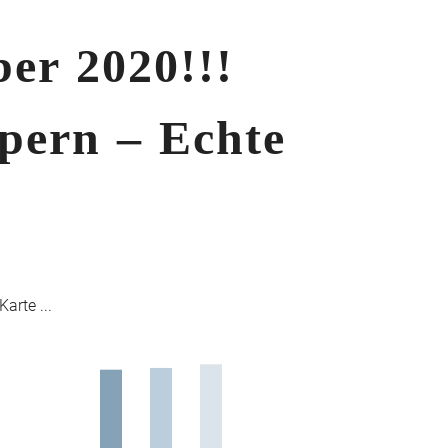
r 2020!!!
ern – Echte
arte ...