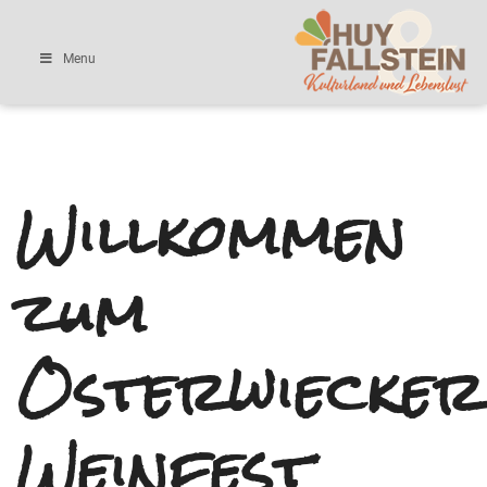
Menu
Willkommen
zum
Osterwiecker
Weinfest