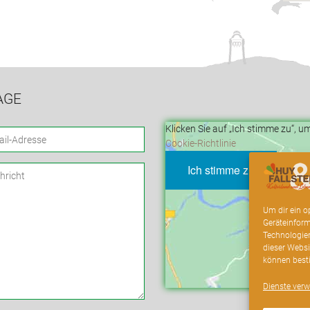
AGE
Klicken Sie auf „Ich stimme zu“, 
Cookie-Richtlinie
Ich stimme zu
Um dir ein o
Geräteinform
Technologien
dieser Websi
können best
Dienste verw