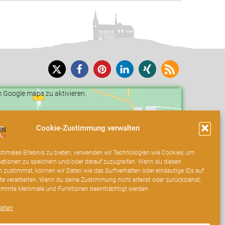
um Google maps zu aktivieren.
Cookie-Zustimmung verwalten
ptimales Erlebnis zu bieten, verwenden wir Technologien wie Cookies, um
ationen zu speichern und/oder darauf zuzugreifen. Wenn du diesen
 zustimmst, können wir Daten wie das Surfverhalten oder eindeutige IDs auf
te verarbeiten. Wenn du deine Zustimmung nicht erteilst oder zurückziehst,
immte Merkmale und Funktionen beeinträchtigt werden.
alten