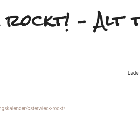
 rockt! – Alt 
Lade K
ngskalender/osterwieck-rockt/