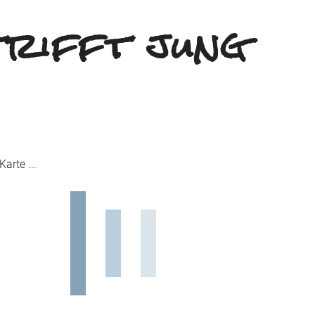
trifft jung
arte ...