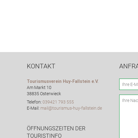
KONTAKT
ANFR
Tourismusverein Huy-Fallstein e.V.
Am Markt 10
38835 Osterwieck
Telefon:
039421 793 555
E-Mail:
mail@tourismus-huy-fallstein.de
ÖFFNUNGSZEITEN DER
TOURISTINFO