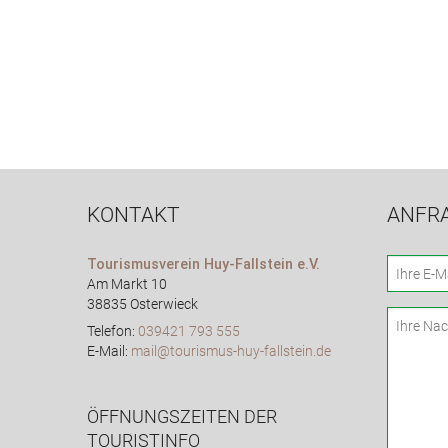
KONTAKT
ANFR
Tourismusverein Huy-Fallstein e.V.
Am Markt 10
38835 Osterwieck
Telefon:
039421 793 555
E-Mail:
mail@tourismus-huy-fallstein.de
ÖFFNUNGSZEITEN DER
TOURISTINFO