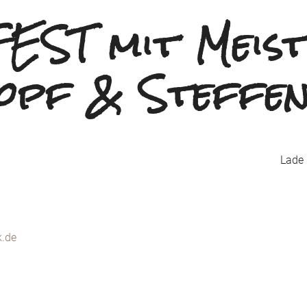
ST mit Meist
opf & Steffe
Lade K
k.de