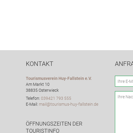
KONTAKT
ANFR
Tourismusverein Huy-Fallstein e.V.
Am Markt 10
38835 Osterwieck
Telefon:
039421 793 555
E-Mail:
mail@tourismus-huy-fallstein.de
ÖFFNUNGSZEITEN DER
TOURISTINFO