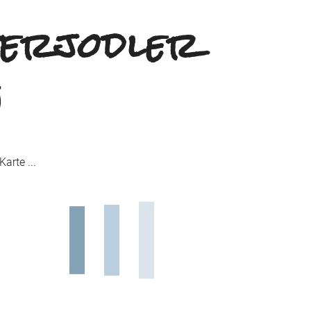
erjodler
n
arte ...