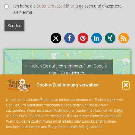
Ich habe die
Datenschutzerklärung
gelesen und akzeptiere
sie hiermit.
Klicken Sie auf „Ich stimme zu“, um Google
maps zu aktivieren.
Cookie-Richtlinie
Cookie-Zustimmung verwalten
Ich stimme zu
Um dir ein optimales Erlebnis zu bieten, verwenden wir Technologien wie
Cookies, um Geräteinformationen zu speichern und/oder darauf
zuzugreifen. Wenn du diesen Technologien zustimmst, können wir Daten
wie das Surfverhalten oder eindeutige IDs auf dieser Website verarbeiten.
Wenn du deine Zustimmung nicht erteilst oder zurückziehst, können
bestimmte Merkmale und Funktionen beeinträchtigt werden.