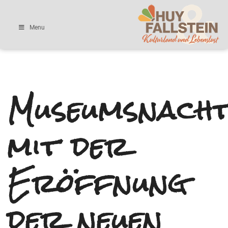
Menu
Museumsnach
mit der
Eröffnung
der neuen