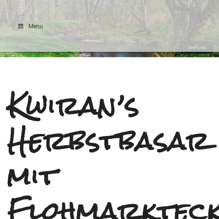
Menu
Ilsefluss
Kwiran’s
Herbstbasar
mit
Flohmarktec