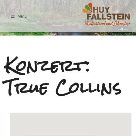
Menu
Ilsefluss
Konzert:
True Collins