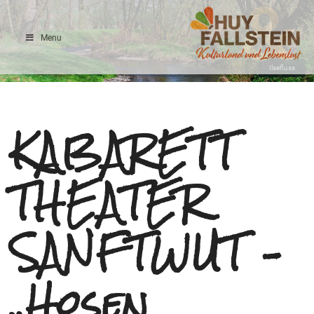
Menu
Ilsefluss
KABARETT
THEATER
SANFTWUT –
„Hosen