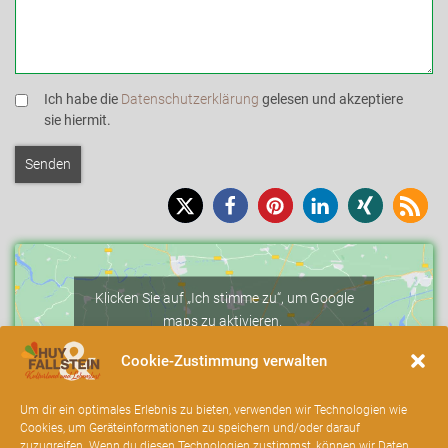
Ich habe die
Datenschutzerklärung
gelesen und akzeptiere
sie hiermit.
Klicken Sie auf „Ich stimme zu“, um Google
maps zu aktivieren.
Cookie-Richtlinie
Cookie-Zustimmung verwalten
Ich stimme zu
Um dir ein optimales Erlebnis zu bieten, verwenden wir Technologien wie
Cookies, um Geräteinformationen zu speichern und/oder darauf
zuzugreifen. Wenn du diesen Technologien zustimmst, können wir Daten