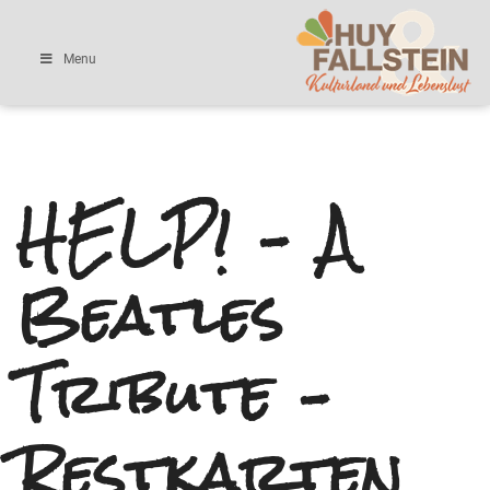
Menu
HELP! – A
Beatles
Tribute –
Restkarten