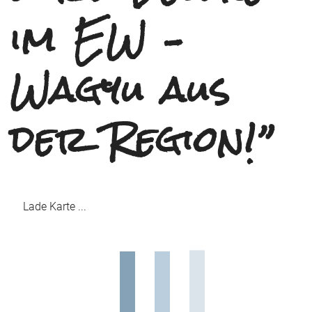
im EW –
Wagyu aus
der Region!”
Lade Karte ...