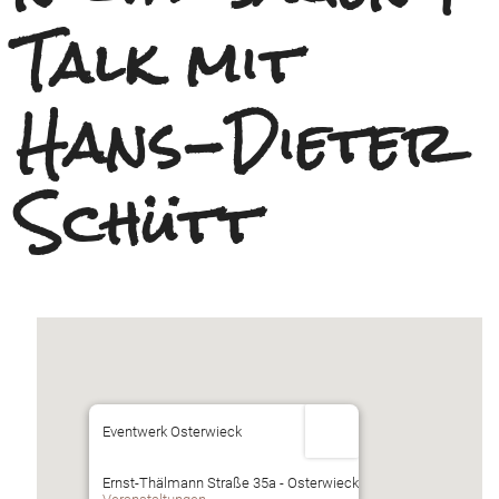
Talk mit
Hans-Dieter
Schütt
Eventwerk Osterwieck
Ernst-Thälmann Straße 35a - Osterwieck