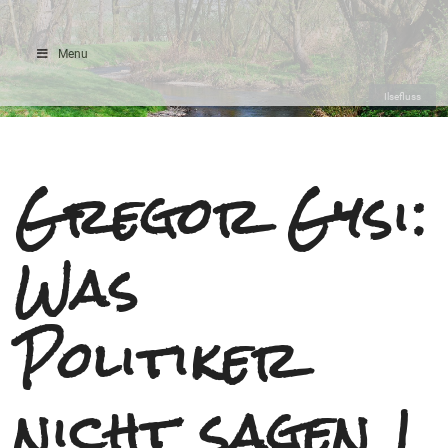
Menu
Ilsefluss
Gregor Gysi:
Was
Politiker
nicht sagen |