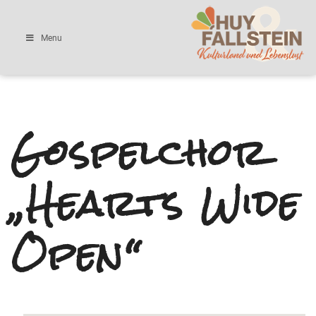
Menu
Gospelchor
„Hearts Wide
Open“