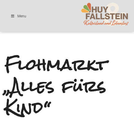
Menu
Flohmarkt
„Alles fürs
Kind“