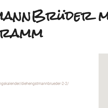
mannBrüder m
gramm
tungskalender/diehengstmannbrueder-2-2/