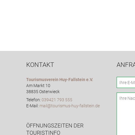
KONTAKT
ANFR
Tourismusverein Huy-Fallstein e.V.
Am Markt 10
38835 Osterwieck
Telefon:
039421 793 555
E-Mail:
mail@tourismus-huy-fallstein.de
ÖFFNUNGSZEITEN DER
TOURISTINFO