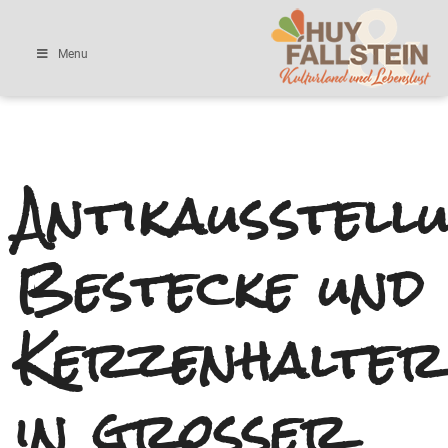
Menu
Antikausstell
Bestecke und
Kerzenhalter
in großer