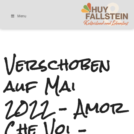
Menu
Verschoben
auf Mai
2022 – Amor
Che Voi –