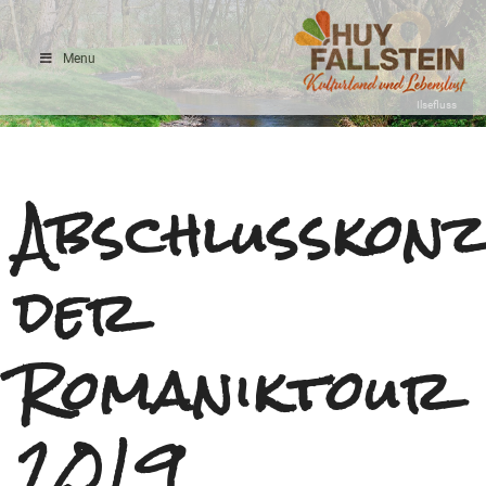
Menu
Ilsefluss
Abschlusskon
der
Romaniktour
2019