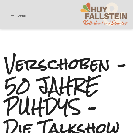
Menu
Verschoben –
50 JAHRE
PUHDYS –
Die Talkshow