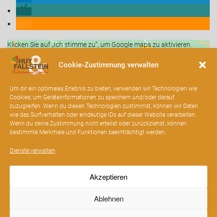
Klicken Sie auf „Ich stimme zu“, um Google maps zu aktivieren.
Cookie-Richtlinie
Cookie-Zustimmung verwalten
Ich stimme zu
Um dir ein optimales Erlebnis zu bieten, verwenden wir Technologien wie
Cookies, um Geräteinformationen zu speichern und/oder darauf
zuzugreifen. Wenn du diesen Technologien zustimmst, können wir Daten
wie das Surfverhalten oder eindeutige IDs auf dieser Website verarbeiten.
Wenn du deine Zustimmung nicht erteilst oder zurückziehst, können
bestimmte Merkmale und Funktionen beeinträchtigt werden.
Dienste verwalten
MIT FREUNDLICHER UNTERSTÜTZUNG
DURCH
Akzeptieren
Ablehnen