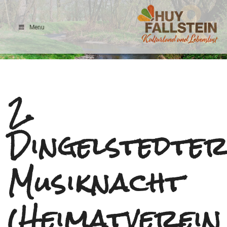
Menu
Ilsefluss
2.
Dingelstedte
Musiknacht
(Heimatverein