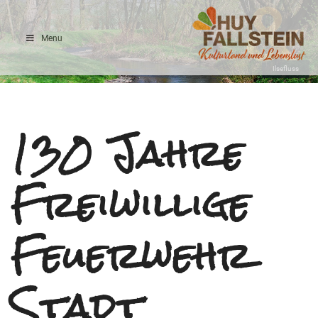
Menu
Ilsefluss
130 Jahre
Freiwillige
Feuerwehr
Stadt